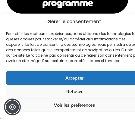
programme
Formulaire de
Gérer le consentement
préinscription
Pour offrir les meilleures expériences, nous utilisons des technologies te
que les cookies pour stocker et/ou accéder aux informations des
appareils. Le fait de consentir à ces technologies nous permettra de tr
des données telles que le comportement de navigation ou les ID uniq
sur ce site. Le fait de ne pas consentir ou de retirer son consentement 
avoir un effet négatif sur certaines caractéristiques et fonctions.
Pour s’inscrire à une session, il suffit de
compléter en ligne le bulletin d’inscription
au plus tard 8 jours avant la date de
Accepter
formation. Une responsable formation vous
contactera pour compléter votre
Refuser
inscription.
Voir les préférences
Indicateurs de