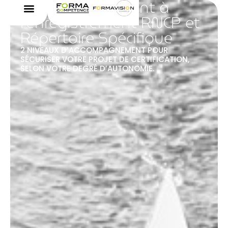
Accompagnement à
l’enregistrement RNCP et
Répertoire Spécifique
2 NIVEAUX D’ACCOMPAGNEMENT POUR
SÉCURISER VOTRE PROJET DE CERTIFICATION,
SELON VOTRE DEGRÉ D’AUTONOMIE.