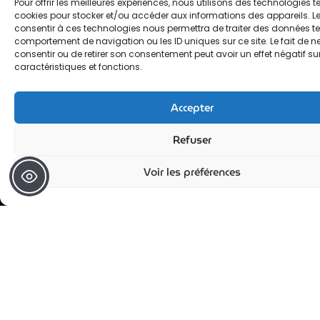
Pour offrir les meilleures expériences, nous utilisons des technologies te
cookies pour stocker et/ou accéder aux informations des appareils. Le
consentir à ces technologies nous permettra de traiter des données tel
Contact
comportement de navigation ou les ID uniques sur ce site. Le fait de n
consentir ou de retirer son consentement peut avoir un effet négatif su
caractéristiques et fonctions.
Accepter
FORMACOMPÉTENCE
Refuser
06 17 75 35 43
Voir les préférences
contact@forma-competence.fr
Chantilly, France
FORMAVISION
06 65 92 29 77