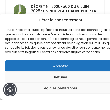
DÉCRET N° 2025-500 DU 6 JUIN
2025 : UN NOUVEAU CADRE POUR LA
CERTIFICATION PROFESSIONNELLE
15 OCTOBRE 2025
Gérer le consentement
Pour offrir les meilleures expériences, nous utilisons des technologies te
LES AXES DE TRAVAIL DU
que les cookies pour stocker et/ou accéder aux informations des
GOUVERNEMENT POUR AMÉLIORER
appareils. Le fait de consentir à ces technologies nous permettra de tr
LE SYSTÈME DE FORMATION
des données telles que le comportement de navigation ou les ID uniq
7 MAI 2025
sur ce site. Le fait de ne pas consentir ou de retirer son consentement 
avoir un effet négatif sur certaines caractéristiques et fonctions.
📢 AMÉLIORATION DE LA QUALITÉ
DES FORMATIONS CPF : LA CAISSE
Accepter
DES DÉPÔTS LANCE UNE DÉMARCHE
D’ÉVALUATION
Refuser
11 MARS 2025
Voir les préférences