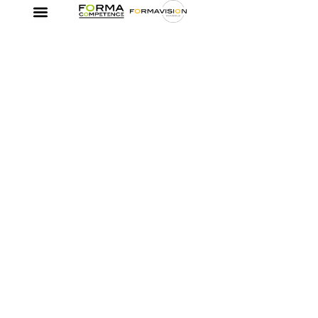
ont formé leur personnel
en 2020 ? 🎓