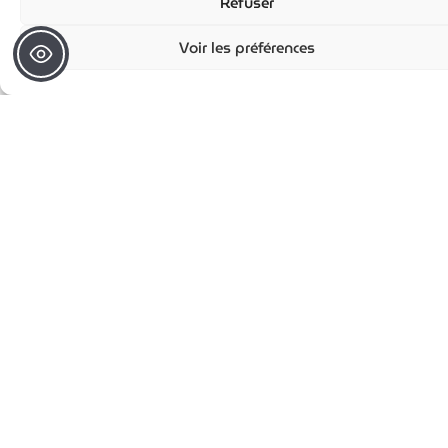
Refuser
exigences en pratiques concrètes et
preuves attendues, en tenant
Voir les préférences
compte de votre organisation. Nous
vous apportons un cadre clair et
opérationnel pour sécuriser votre
conformité sur la catégorie
« apprentissage ».
« Parlons de votre projet