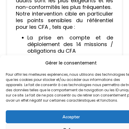
audits sont les plus exigeants et les
non-conformités les plus fréquentes.
Notre intervention cible en particulier
les points sensibles du référentiel
pour les CFA , tels que :
La prise en compte et de
déploiement des 14 missions /
obligations du CFA
Suivi et accompagnement des
Gérer le consentement
apprentis (positionnement,
parcours, prévention des
Pour offrir les meilleures expériences, nous utilisons des technologies te
ruptures),
que les cookies pour stocker et/ou accéder aux informations des
L’organisation, la gestion et la
appareils. Le fait de consentir à ces technologies nous permettra de tr
traçabilité des relations avec les
des données telles que le comportement de navigation ou les ID uniq
sur ce site. Le fait de ne pas consentir ou de retirer son consentement 
entreprises,
avoir un effet négatif sur certaines caractéristiques et fonctions.
Traçabilité des parcours et de
l’insertion professionnelle
Accepter
Ensemble, nous traduisons ces